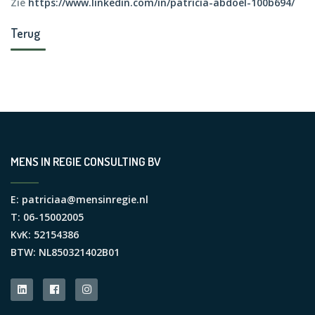
Zie
https://www.linkedin.com/in/patricia-abdoel-100b694/
Terug
MENS IN REGIE CONSULTING BV
E:
patriciaa@mensinregie.nl
T: 06-15002005
KvK: 52154386
BTW: NL850321402B01