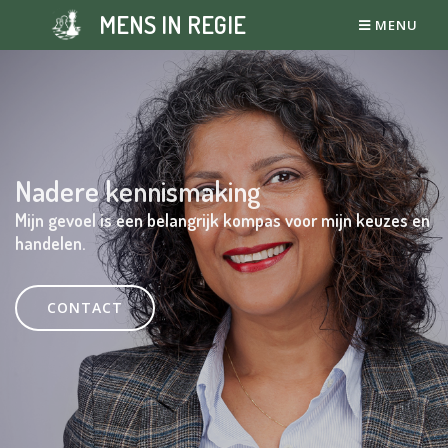
MENS IN REGIE
MENU
Nadere kennismaking
Mijn gevoel is een belangrijk kompas voor mijn keuzes en
handelen.
CONTACT