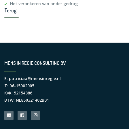
Het verankeren van ander gedrag
Terug
MENS IN REGIE CONSULTING BV
E:
patriciaa@mensinregie.nl
T: 06-15002005
KvK: 52154386
BTW: NL850321402B01